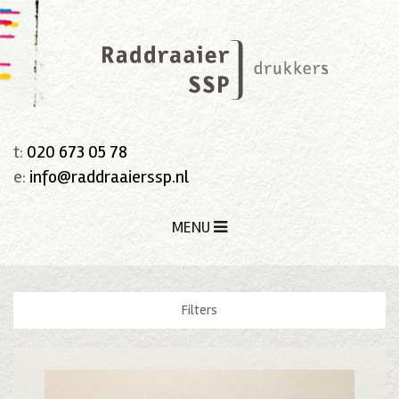
t:
020 673 05 78
e:
info@raddraaierssp.nl
MENU
Filters