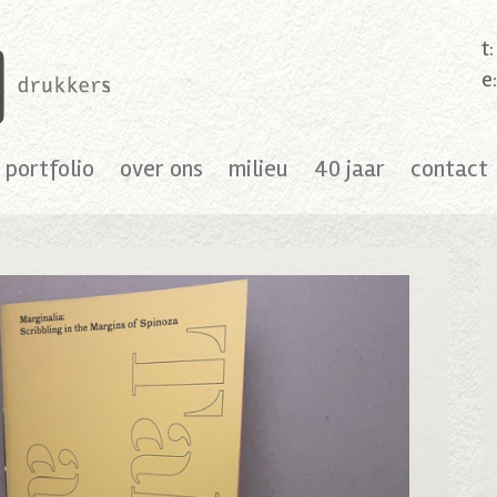
t
e
portfolio
over ons
milieu
40 jaar
contact