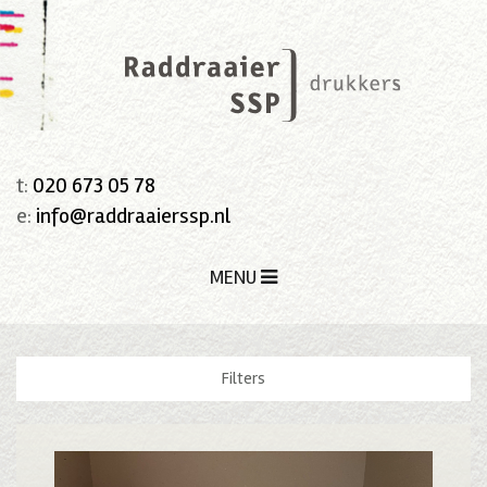
t:
020 673 05 78
e:
info@raddraaierssp.nl
MENU
Filters