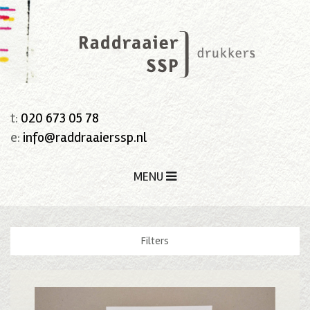
t:
020 673 05 78
e:
info@raddraaierssp.nl
MENU
Filters