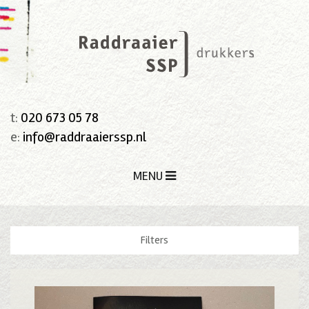
t:
020 673 05 78
e:
info@raddraaierssp.nl
MENU
Filters