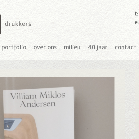
t
e
portfolio
over ons
milieu
40 jaar
contact