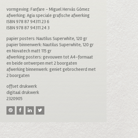
vormgeving: Fanfare – Miguel Hervás Gómez
afwerking: Agia speciale grafische afwerking
ISBN 978 87 94311 23 6
ISBN 978 87 94311 24 3
papier posters: Nautilus Superwhite, 120 gr
papier binnenwerk: Nautilus Superwhite, 120 gr
en Novatech matt 115 gr
afwerking posters: gevouwen tot A4-formaat
en beide ontwerpen met 2 boorgaten
afwerking binnenwerk: geniet gebrocheerd met
2 boorgaten
offset drukwerk
digitaal drukwerk
2320905