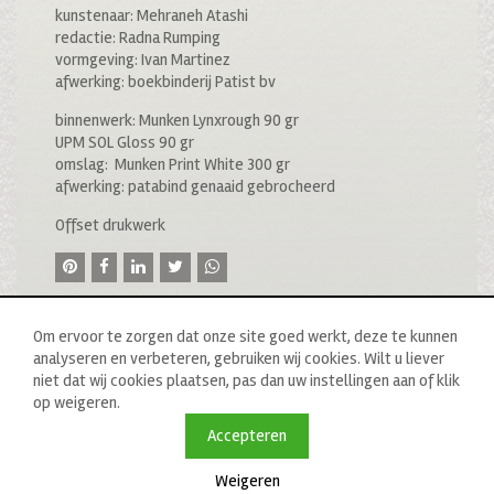
kunstenaar: Mehraneh Atashi
redactie: Radna Rumping
vormgeving: Ivan Martinez
afwerking: boekbinderij Patist bv
binnenwerk: Munken Lynxrough 90 gr
UPM SOL Gloss 90 gr
omslag: Munken Print White 300 gr
afwerking: patabind genaaid gebrocheerd
Offset drukwerk
Om ervoor te zorgen dat onze site goed werkt, deze te kunnen
analyseren en verbeteren, gebruiken wij cookies. Wilt u liever
niet dat wij cookies plaatsen, pas dan uw instellingen aan of klik
op weigeren.
© 2020 drukkerij raddraaier b.v., van ostadestraat 233b, 1073
tn amsterdam, t: 020 673 05 78, f: 020 676 71 00,
Accepteren
e:
info@raddraaierssp.nl
Weigeren