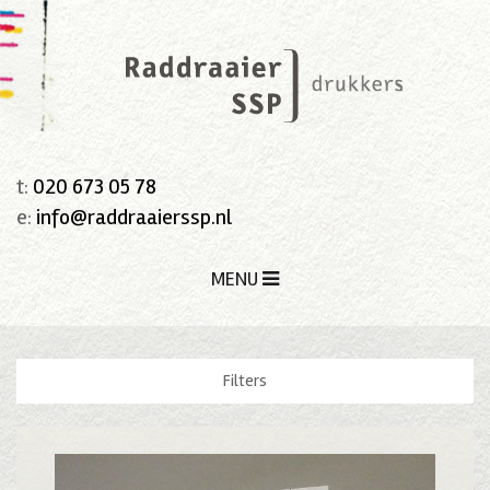
t:
020 673 05 78
e:
info@raddraaierssp.nl
MENU
Filters