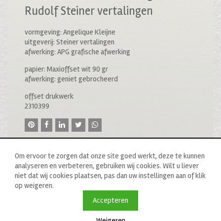
Rudolf Steiner vertalingen
vormgeving: Angelique Kleijne
uitgeverij: Steiner vertalingen
afwerking: APG grafische afwerking
papier: Maxioffset wit 90 gr
afwerking: geniet gebrocheerd
offset drukwerk
2310399
Om ervoor te zorgen dat onze site goed werkt, deze te kunnen
analyseren en verbeteren, gebruiken wij cookies. Wilt u liever
niet dat wij cookies plaatsen, pas dan uw instellingen aan of klik
op weigeren.
© 2020 drukkerij raddraaier b.v., van ostadestraat 233b, 1073
tn amsterdam, t: 020 673 05 78, f: 020 676 71 00,
Accepteren
e:
info@raddraaierssp.nl
Weigeren