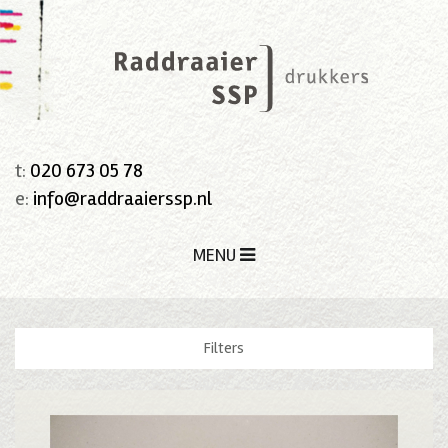
t:
020 673 05 78
e:
info@raddraaierssp.nl
MENU
Filters