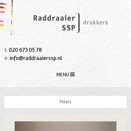
t:
020 673 05 78
e:
info@raddraaierssp.nl
MENU
Filters