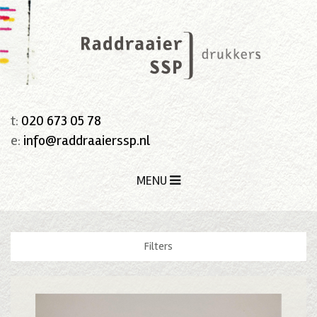
t:
020 673 05 78
e:
info@raddraaierssp.nl
MENU
Filters