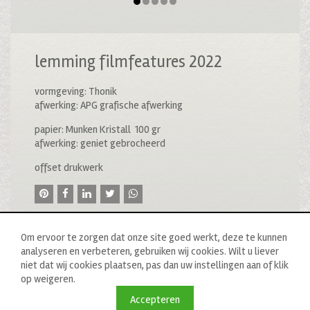
lemming filmfeatures 2022
vormgeving: Thonik
afwerking: APG grafische afwerking
papier: Munken Kristall 100 gr
afwerking: geniet gebrocheerd
offset drukwerk
Om ervoor te zorgen dat onze site goed werkt, deze te kunnen
analyseren en verbeteren, gebruiken wij cookies. Wilt u liever
niet dat wij cookies plaatsen, pas dan uw instellingen aan of klik
op weigeren.
© 2020 drukkerij raddraaier b.v., van ostadestraat 233b, 1073
tn amsterdam, t: 020 673 05 78, f: 020 676 71 00,
Accepteren