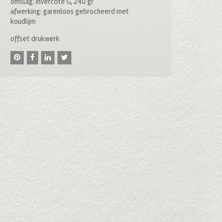
omslag: Invercote G, 240 gr
afwerking: garenloos gebrocheerd met
koudlijm
offset drukwerk