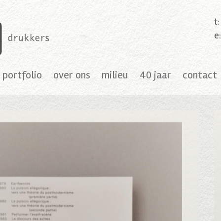
t
e
portfolio
over ons
milieu
40 jaar
contact