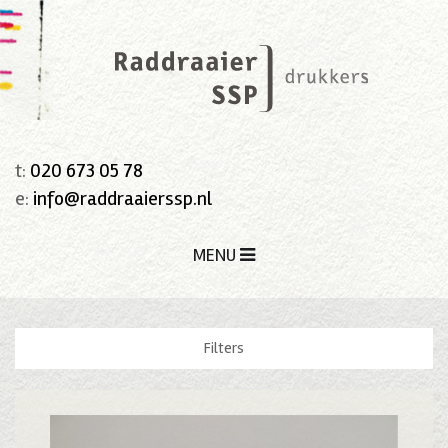
t:
020 673 05 78
e:
info@raddraaierssp.nl
MENU
Filters