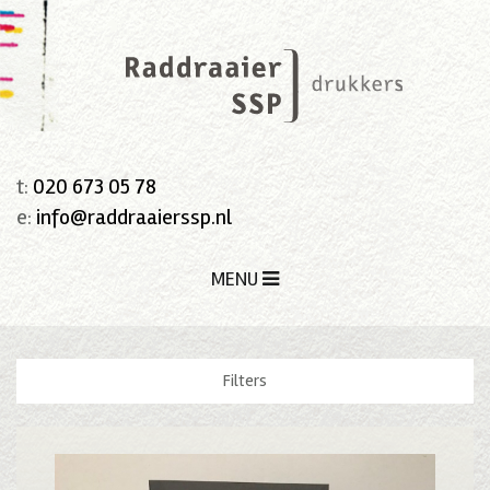
t:
020 673 05 78
e:
info@raddraaierssp.nl
MENU
Filters