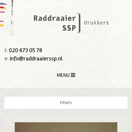
t:
020 673 05 78
e:
info@raddraaierssp.nl
MENU
Filters