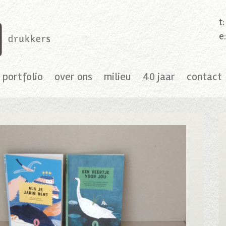
t
e
portfolio
over ons
milieu
40 jaar
contact