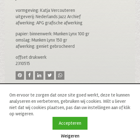
vormgeving: Katja Vercouteren
uitgeverij: Nederlands Jazz Archief
afwerking: APG grafische afwerking
papier: binnenwerk: Munken Lynx 100 gr
omslag: Munken Lynx 150 gr
afwerking: geniet gebrocheerd
offset drukwerk
2310515
Om ervoor te zorgen dat onze site goed werkt, deze te kunnen
analyseren en verbeteren, gebruiken wij cookies. Wilt u liever
niet dat wij cookies plaatsen, pas dan uw instellingen aan of klik
op weigeren.
© 2020 drukkerij raddraaier b.v., van ostadestraat 233b, 1073
tn amsterdam, t: 020 673 05 78, f: 020 676 71 00,
Accepteren
e:
info@raddraaierssp.nl
Weigeren