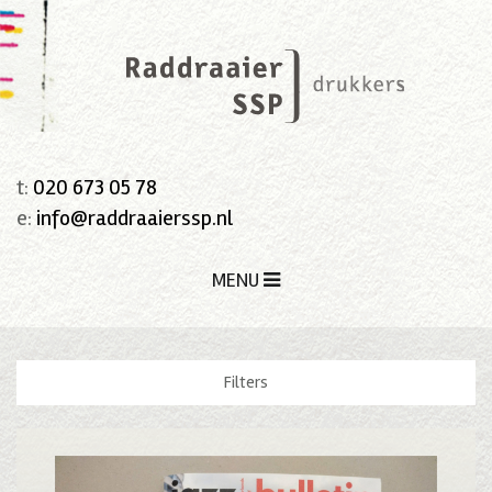
t:
020 673 05 78
e:
info@raddraaierssp.nl
MENU
Filters