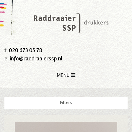
t:
020 673 05 78
e:
info@raddraaierssp.nl
MENU
Filters