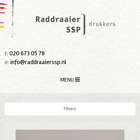
t:
020 673 05 78
e:
info@raddraaierssp.nl
MENU
Filters