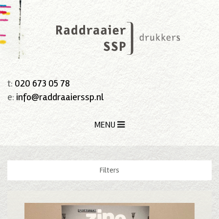
t:
020 673 05 78
e:
info@raddraaierssp.nl
MENU
Filters