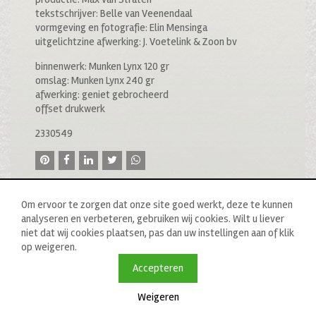
tekstschrijver: Belle van Veenendaal
vormgeving en fotografie: Elin Mensinga
uitgelichtzine afwerking: J. Voetelink & Zoon bv
binnenwerk: Munken Lynx 120 gr
omslag: Munken Lynx 240 gr
afwerking: geniet gebrocheerd
offset drukwerk
2330549
Om ervoor te zorgen dat onze site goed werkt, deze te kunnen
analyseren en verbeteren, gebruiken wij cookies. Wilt u liever
niet dat wij cookies plaatsen, pas dan uw instellingen aan of klik
op weigeren.
© 2020 drukkerij raddraaier b.v., van ostadestraat 233b, 1073
tn amsterdam, t: 020 673 05 78, f: 020 676 71 00,
Accepteren
e:
info@raddraaierssp.nl
Weigeren