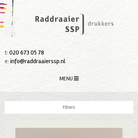
t:
020 673 05 78
e:
info@raddraaierssp.nl
MENU
Filters