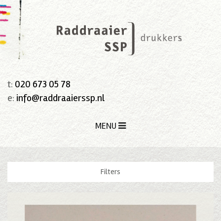
t:
020 673 05 78
e:
info@raddraaierssp.nl
MENU
Filters