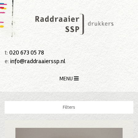
t:
020 673 05 78
e:
info@raddraaierssp.nl
MENU
Filters