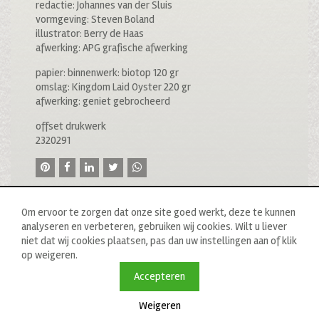
redactie: Johannes van der Sluis
vormgeving: Steven Boland
illustrator: Berry de Haas
afwerking: APG grafische afwerking
papier: binnenwerk: biotop 120 gr
omslag: Kingdom Laid Oyster 220 gr
afwerking: geniet gebrocheerd
offset drukwerk
2320291
Om ervoor te zorgen dat onze site goed werkt, deze te kunnen
analyseren en verbeteren, gebruiken wij cookies. Wilt u liever
niet dat wij cookies plaatsen, pas dan uw instellingen aan of klik
op weigeren.
© 2020 drukkerij raddraaier b.v., van ostadestraat 233b, 1073
tn amsterdam, t: 020 673 05 78, f: 020 676 71 00,
Accepteren
e:
info@raddraaierssp.nl
Weigeren