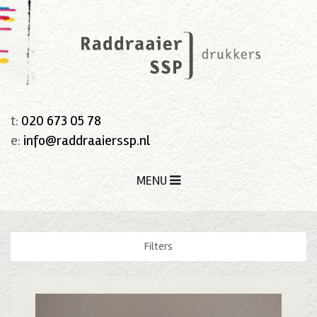
t:
020 673 05 78
e:
info@raddraaierssp.nl
MENU
Filters