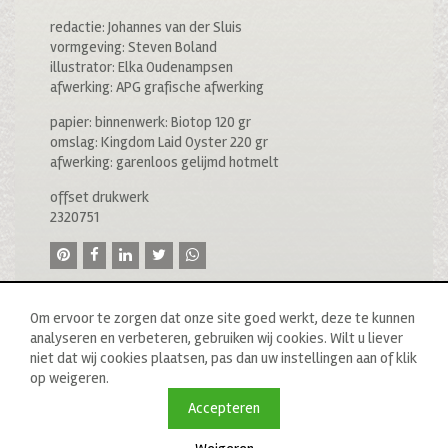
redactie: Johannes van der Sluis
vormgeving: Steven Boland
illustrator: Elka Oudenampsen
afwerking: APG grafische afwerking
papier: binnenwerk: Biotop 120 gr
omslag: Kingdom Laid Oyster 220 gr
afwerking: garenloos gelijmd hotmelt
offset drukwerk
2320751
Om ervoor te zorgen dat onze site goed werkt, deze te kunnen
analyseren en verbeteren, gebruiken wij cookies. Wilt u liever
niet dat wij cookies plaatsen, pas dan uw instellingen aan of klik
op weigeren.
© 2020 drukkerij raddraaier b.v., van ostadestraat 233b, 1073
tn amsterdam, t: 020 673 05 78, f: 020 676 71 00,
Accepteren
e:
info@raddraaierssp.nl