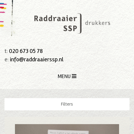
t:
020 673 05 78
e:
info@raddraaierssp.nl
MENU
Filters