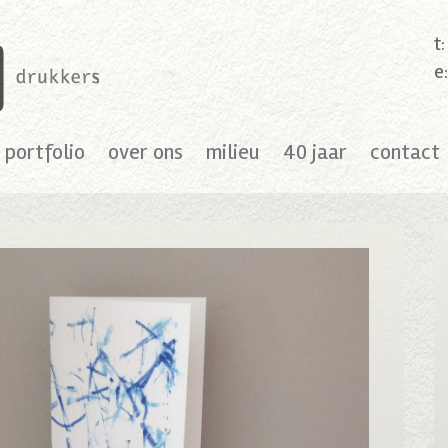
t
e
portfolio
over ons
milieu
40 jaar
contact