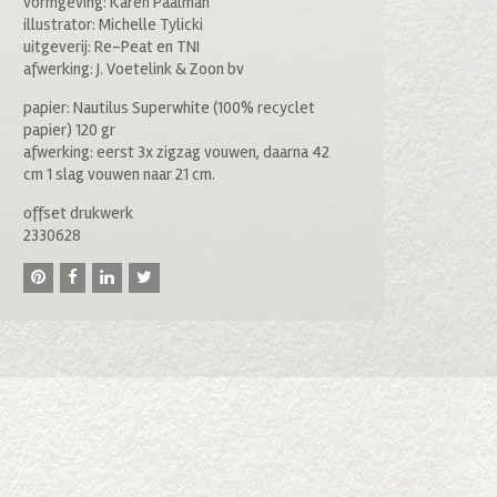
vormgeving: Karen Paalman
illustrator: Michelle Tylicki
uitgeverij: Re-Peat en TNI
afwerking: J. Voetelink & Zoon bv
papier: Nautilus Superwhite (100% recyclet
papier) 120 gr
afwerking: eerst 3x zigzag vouwen, daarna 42
cm 1 slag vouwen naar 21 cm.
offset drukwerk
2330628