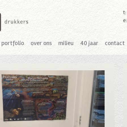
t
e
portfolio
over ons
milieu
40 jaar
contact