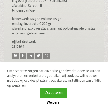
uitgeverij: theaterboek – Buitenkunst
afwerking: Screen-It
binderij van Wijk
binnenwerk: Magno Volume 115 gr
omslag: Invercote G 220 gr
afwerking: all-over glans laminaat op buitenzijde omslag
– genaaid gebrocheerd
offset drukwerk
2310394
Om ervoor te zorgen dat onze site goed werkt, deze te kunnen
analyseren en verbeteren, gebruiken wij cookies. Wilt u liever
niet dat wij cookies plaatsen, pas dan uw instellingen aan of klik
op weigeren.
© 2020 drukkerij raddraaier b.v., van ostadestraat 233b, 1073
tn amsterdam, t: 020 673 05 78, f: 020 676 71 00,
Accepteren
e:
info@raddraaierssp.nl
Weigeren