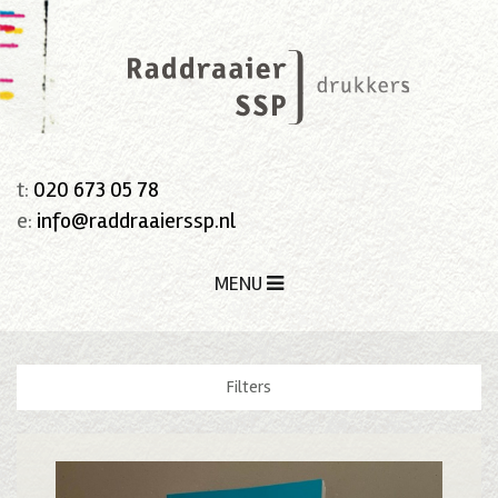
t:
020 673 05 78
e:
info@raddraaierssp.nl
MENU
Filters