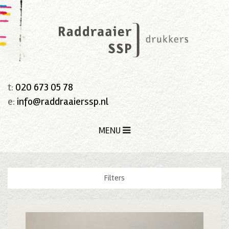
t:
020 673 05 78
e:
info@raddraaierssp.nl
MENU
Filters