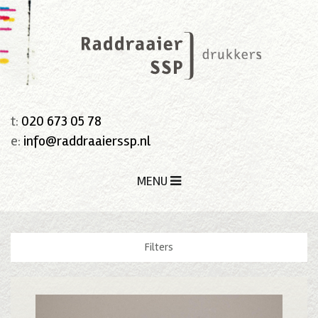
t:
020 673 05 78
e:
info@raddraaierssp.nl
MENU
Filters