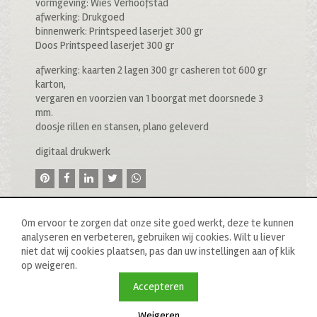
vormgeving: Wies Verhoofstad
afwerking: Drukgoed
binnenwerk: Printspeed laserjet 300 gr
Doos Printspeed laserjet 300 gr
afwerking: kaarten 2 lagen 300 gr casheren tot 600 gr
karton,
vergaren en voorzien van 1 boorgat met doorsnede 3
mm.
doosje rillen en stansen, plano geleverd
digitaal drukwerk
Om ervoor te zorgen dat onze site goed werkt, deze te kunnen
analyseren en verbeteren, gebruiken wij cookies. Wilt u liever
niet dat wij cookies plaatsen, pas dan uw instellingen aan of klik
op weigeren.
© 2020 drukkerij raddraaier b.v., van ostadestraat 233b, 1073
tn amsterdam, t: 020 673 05 78, f: 020 676 71 00,
Accepteren
e:
info@raddraaierssp.nl
Weigeren