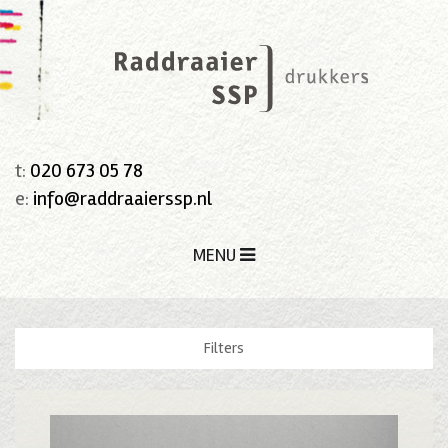
t:
020 673 05 78
e:
info@raddraaierssp.nl
MENU
Filters