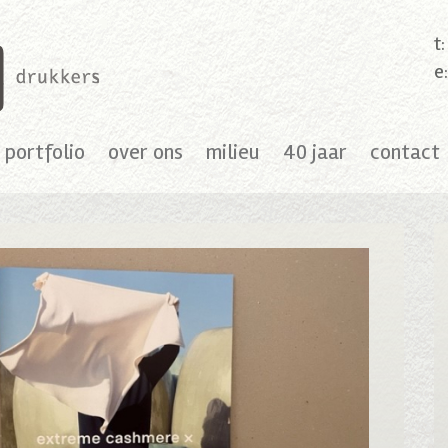
t
e
portfolio
over ons
milieu
40 jaar
contact