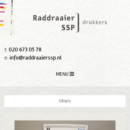
t:
020 673 05 78
e:
info@raddraaierssp.nl
MENU
Filters