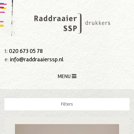
t:
020 673 05 78
e:
info@raddraaierssp.nl
MENU
Filters