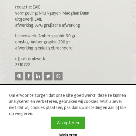
redactie: EAIE
vormgeving: Nhu Nguyen, Maeghan Dunn
uitgeverij: EAIE
afwerking: APG grafische afwerking
binnenwerk: Amber graphic 90 gr
omslag: Amber graphic 200 gr
afwerking: geniet gebrocheerd
offset drukwerk
2310722
Om ervoor te zorgen dat onze site goed werkt, deze te kunnen
analyseren en verbeteren, gebruiken wij cookies. Wilt u liever
niet dat wij cookies plaatsen, pas dan uw instellingen aan of klik
op weigeren.
© 2020 drukkerij raddraaier b.v., van ostadestraat 233b, 1073
tn amsterdam, t: 020 673 05 78, f: 020 676 71 00,
Accepteren
e:
info@raddraaierssp.nl
Weigeren