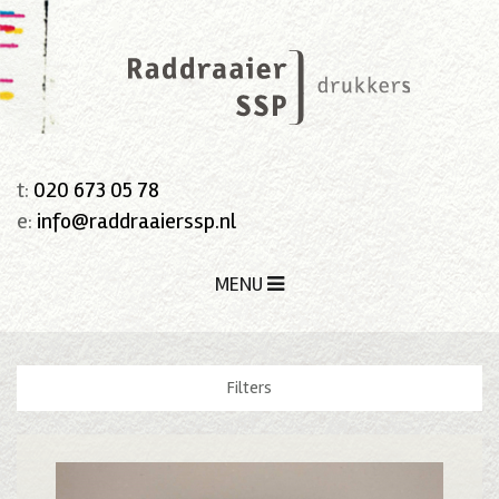
t:
020 673 05 78
e:
info@raddraaierssp.nl
MENU
Filters