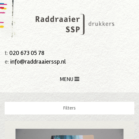
t:
020 673 05 78
e:
info@raddraaierssp.nl
MENU
Filters