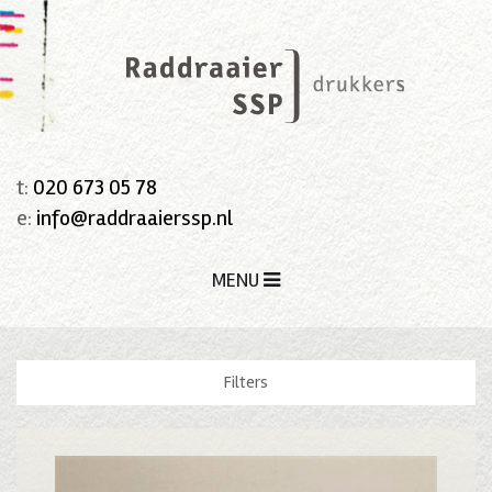
t:
020 673 05 78
e:
info@raddraaierssp.nl
MENU
Filters