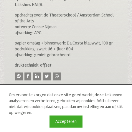
talkshow HALf6.
opdrachtgever: de Theaterschool / Amsterdam School
of the Arts
ontwerp: Connie Nijman
afwerking: APG
papier omslag + binnenwerk: Da Costa blauwwit, 100 gr
bedrukking: zwart U6 + fluor 804
afwerking: geniet gebrocheerd
druktechniek: offset
Om ervoor te zorgen dat onze site goed werkt, deze te kunnen
analyseren en verbeteren, gebruiken wij cookies. Wilt u liever
niet dat wij cookies plaatsen, pas dan uw instellingen aan of klik
op weigeren.
© 2020 drukkerij raddraaier b.v., van ostadestraat 233b, 1073
tn amsterdam, t: 020 673 05 78, f: 020 676 71 00,
Accepteren
e:
info@raddraaierssp.nl