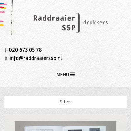
t:
020 673 05 78
e:
info@raddraaierssp.nl
MENU
Filters