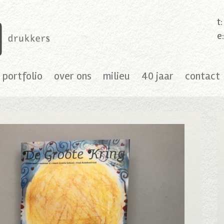
t
e
portfolio
over ons
milieu
40 jaar
contact