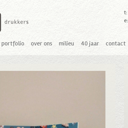
t
e
portfolio
over ons
milieu
40 jaar
contact