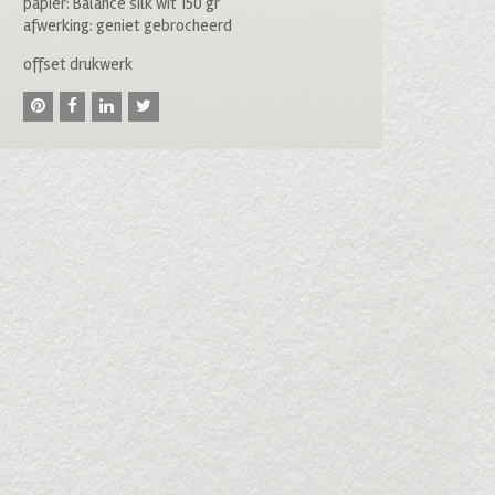
papier: Balance silk wit 150 gr
afwerking: geniet gebrocheerd
offset drukwerk