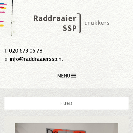
t:
020 673 05 78
e:
info@raddraaierssp.nl
MENU
Filters