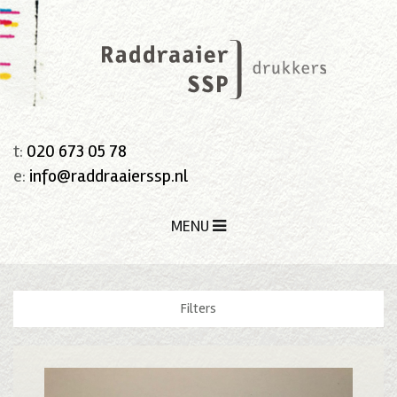
t:
020 673 05 78
e:
info@raddraaierssp.nl
MENU
Filters