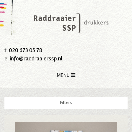
t:
020 673 05 78
e:
info@raddraaierssp.nl
MENU
Filters