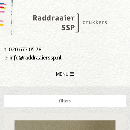
t:
020 673 05 78
e:
info@raddraaierssp.nl
MENU
Filters