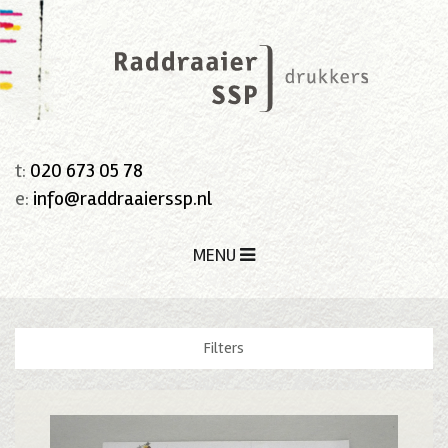
t:
020 673 05 78
e:
info@raddraaierssp.nl
MENU
Filters