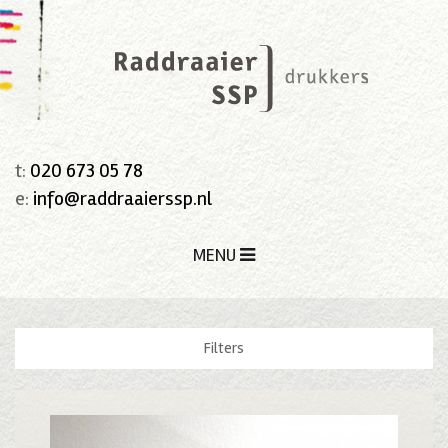
t:
020 673 05 78
e:
info@raddraaierssp.nl
MENU
Filters