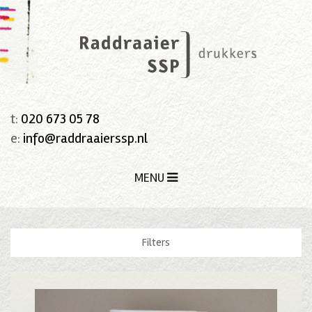
t:
020 673 05 78
e:
info@raddraaierssp.nl
MENU
Filters