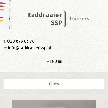
t:
020 673 05 78
e:
info@raddraaierssp.nl
MENU
Filters