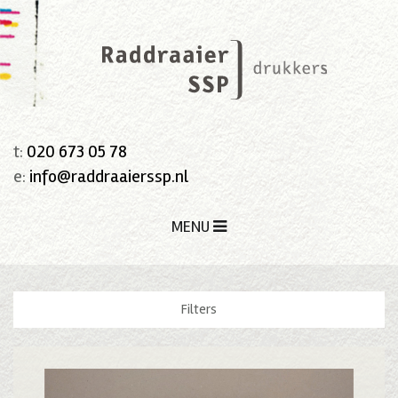
t:
020 673 05 78
e:
info@raddraaierssp.nl
MENU
Filters