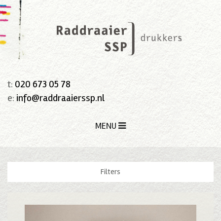
t:
020 673 05 78
e:
info@raddraaierssp.nl
MENU
Filters