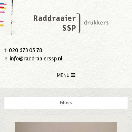
t:
020 673 05 78
e:
info@raddraaierssp.nl
MENU
Filters